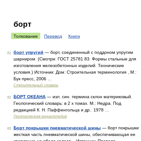
борт
Толкование
Перевод
Книги
борт упругий
— борт, соединенный с поддоном упругим
81
шарниром. (Смотри: ГОСТ 25781 83. Формы стальные для
изготовления железобетонных изделий. Технические
условия.) Источник: Дом: Строительная терминология , М.:
Бук пресс, 2006 …
Строительный словарь
БОРТ ОКЕАНА
— изл. син. термина склон материковый.
82
Геологический словарь: в 2 х томах. М.: Недра. Под
редакцией К. Н. Паффенгольца и др.. 1978 …
Геологическая энциклопедия
Борт покрышки пневматической шины
— борт покрышки
83
жесткая часть пневматической шины, обеспечивающая ее