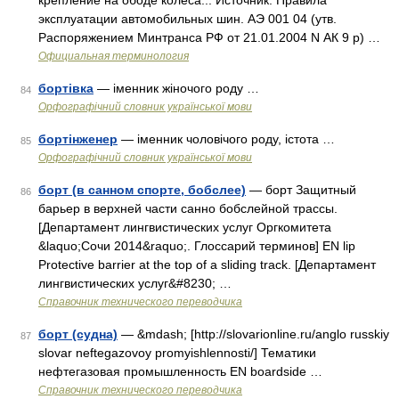
крепление на ободе колеса... Источник: Правила
эксплуатации автомобильных шин. АЭ 001 04 (утв.
Распоряжением Минтранса РФ от 21.01.2004 N АК 9 р) …
Официальная терминология
бортівка
— іменник жіночого роду …
84
Орфографічний словник української мови
бортінженер
— іменник чоловічого роду, істота …
85
Орфографічний словник української мови
борт (в санном спорте, бобслее)
— борт Защитный
86
барьер в верхней части санно бобслейной трассы.
[Департамент лингвистических услуг Оргкомитета
&laquo;Сочи 2014&raquo;. Глоссарий терминов] EN lip
Protective barrier at the top of a sliding track. [Департамент
лингвистических услуг&#8230; …
Справочник технического переводчика
борт (судна)
— &mdash; [http://slovarionline.ru/anglo russkiy
87
slovar neftegazovoy promyishlennosti/] Тематики
нефтегазовая промышленность EN boardside …
Справочник технического переводчика