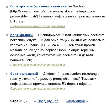
борт кратера (грязевого вулкана)
— &mdash;
88
[http://slovarionline.ru/anglo russkiy slovar neftegazovoy
promyishlennosti/] Тематики нефтегазовая промышленность
EN crater rim …
Справочник технического переводчика
борт крышки
— Цилиндрический или конический элемент
89
боковины, служащий для ориентации крышки относительно
корпуса или банки. [ГОСТ 24373 80] Тематики произв.
металл. банок для консервов Обобщающие термины
основные части, конструктивные элементы и детали
банок&#8230; …
Справочник технического переводчика
борт отложений
— &mdash; [http://slovarionline.ru/anglo
90
russkiy slovar neftegazovoy promyishlennosti/] Тематики
нефтегазовая промышленность EN deposit edge …
Справочник технического переводчика
Страницы
←
Предыдущая
Следующая
→